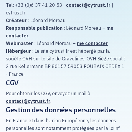
FR
EN
Tél: +33 (0)6 37 41 20 53 |
contact@cytrust.fr
|
Choisir la langue
cytrust.fr
Créateur
: Léonard Moreau
Prendre rendez-vous
Responsable publication
: Léonard Moreau –
me
contacter
Webmaster
: Léonard Moreau –
me contacter
Hébergeur
: Le site cytrust.fr est hébergé par la
société OVH sur le site de Gravelines. OVH Siège social :
2 rue Kellermann BP 80157 59053 ROUBAIX CEDEX 1
- France.
CGV
Pour obtenir les CGV, envoyez un mail à
contact@cytrust.fr
.
Gestion des données personnelles
En France et dans l’Union Européenne, les données
personnelles sont notamment protégées par la loi n°