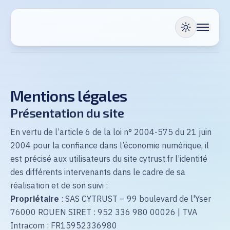
Changer le t
Ouvrir/f
Accueil
Mentions légales
Services
Présentation du site
Audit TPN
En vertu de l’article 6 de la loi n° 2004-575 du 21 juin
EcoVadis
2004 pour la confiance dans l’économie numérique, il
est précisé aux utilisateurs du site cytrust.fr l’identité
CyberVadis
des différents intervenants dans le cadre de sa
réalisation et de son suivi :
Actualités
Propriétaire
: SAS CYTRUST – 99 boulevard de l'Yser
Contact
76000 ROUEN SIRET : 952 336 980 00026 | TVA
Intracom : FR15952336980